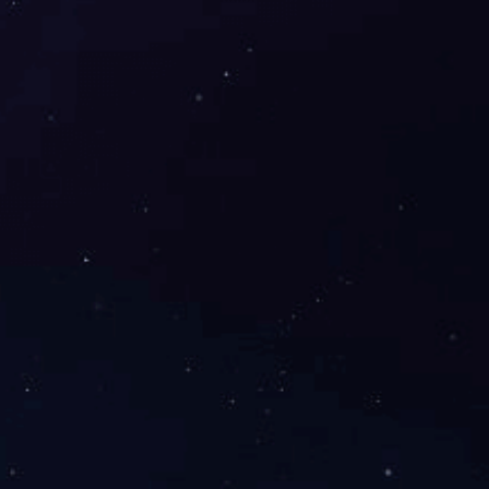
被印刷的材料等。
系我们
关于我们都