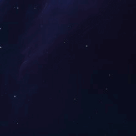
高。可媲美进口墨水品质。
PE、PET、HDPE、PVC等。
围：
箱、软产品包装箱、不干胶贴纸产品标签、层次性数码打印研究方向多样
头：
Seiko、柯美、理光Ricoh、京瓷Kyocera等。
k8官网
服务与支持
联
设备咨讯
去
售后服务