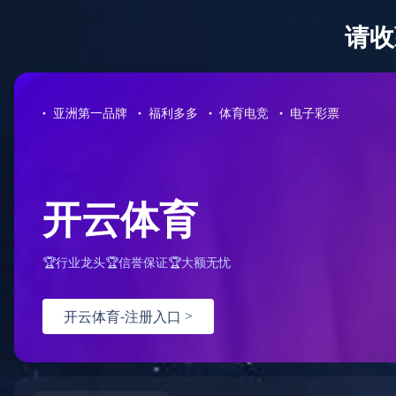
k8官网
k8官