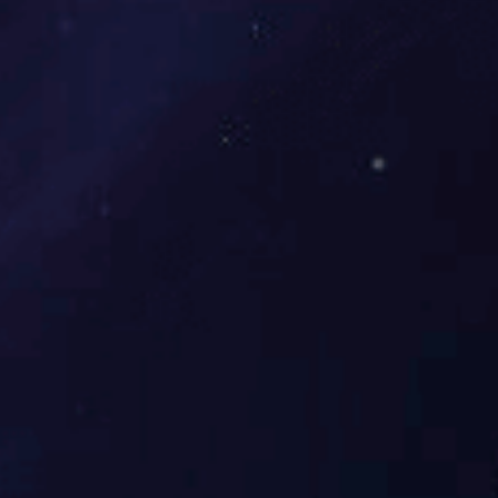
质种植！
MORE
让一般变惊艳的！k8官网-k8官网 
2026-03-13
MORE
省制版工艺，提速率！k8官网-k8
2026-02-20
UV黑墨水3D立体化标，为运动风格可以
MORE