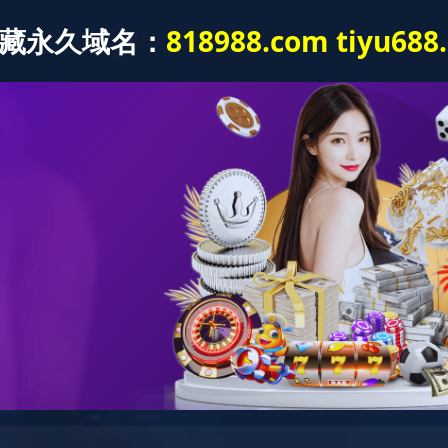
网
k8官网-k8官网
产品中心
k8官网
应用方案