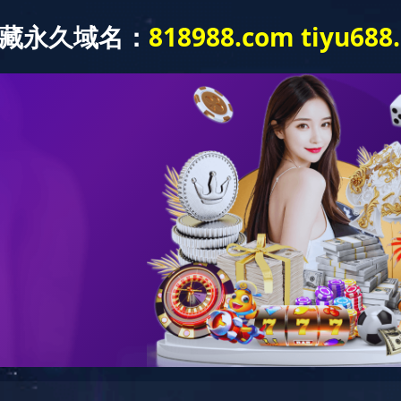
网
k8官网-k8官网
产品中心
k8官网
应用方案