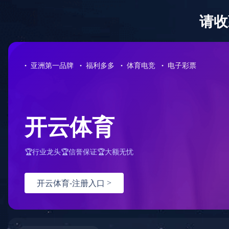
k8官网
k8官