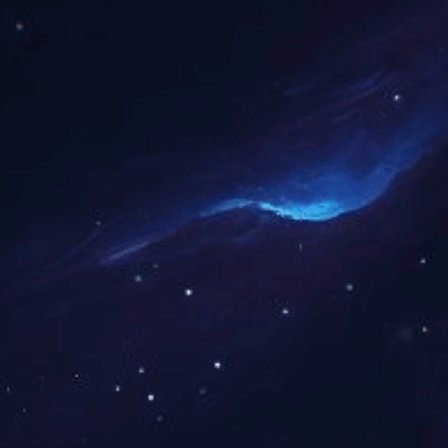
>
>
ICC曲线使用方法
k8官网
技术支持
公布
分享到：