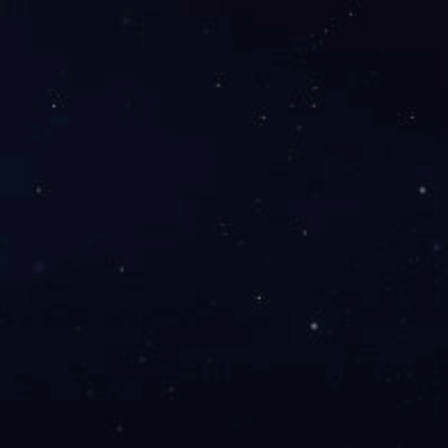
下
一篇 : 分散墨水 | 分散色牢度和色迁移的相关指引
系我们
好关系我们的
球最大推销
聘英才
度在线下方留言