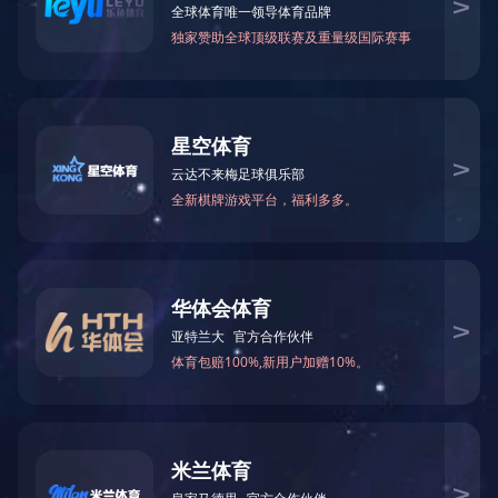
选择下载下载
Download
zip文件文章标题 : [到时通知]k8官网-k8官网 新材:2020年首位次到
时项目公司的股东峰会提议通知
压缩文件型号 : pdf
上新时长 : 2026-04-04 17:55:40
免费下载每一次 : 348
文件下载高低 : 100KB
自动更新时光 : 2019-06-27 17:55:04
仔细说
友情链接：
版权登记各种(C)深圳k8官网-k8官网 新原料持股有限的企业
技术
支持：恺域科技
k8官网导航
物品分为
装修公司电活
置顶